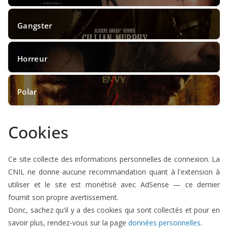
5
article(s)
Gangster
3
article(s)
Horreur
21
article(s)
Polar
8
article(s)
Cookies
95
article(s)
Ce site collecte des informations personnelles de connexion. La
10
article(s)
CNIL ne donne aucune recommandation quant à l'extension à
utiliser et le site est monétisé avec AdSense — ce dernier
fournit son propre avertissement.
Donc, sachez qu'il y a des cookies qui sont collectés et pour en
savoir plus, rendez-vous sur la page
données personnelles
.